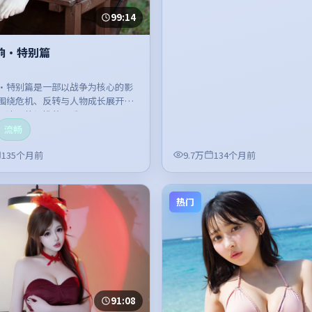
99:14
响·特别篇
·特别篇是一部以战争为核心的影
围绕危机、反转与人物成长展开，
紧凑，值得推荐观看。
流畅
135个月前
9.7万
134个月前
热门
91:08