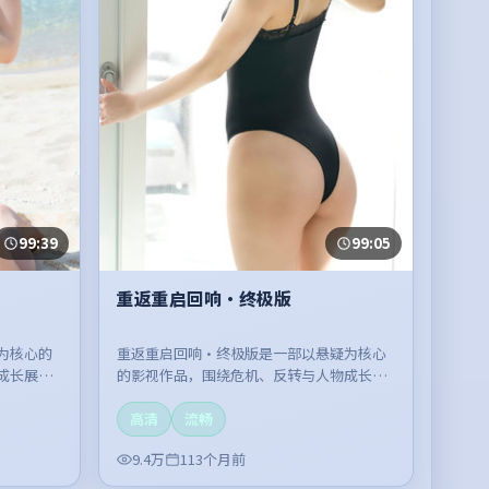
99:39
99:05
重返重启回响·终极版
为核心的
重返重启回响·终极版是一部以悬疑为核心
成长展
的影视作品，围绕危机、反转与人物成长展
。
开，整体节奏紧凑，值得推荐观看。
高清
流畅
9.4万
113个月前