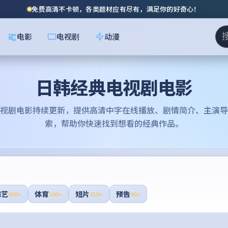
免费高清不卡顿，各类题材应有尽有，满足你的好奇心！
电影
电视剧
动漫
日韩经典电视剧电影
视剧电影
持续更新，提供高清中字在线播放、剧情简介、主演导
索，帮助你快速找到想看的经典作品。
综艺
体育
短片
预告
400+
200+
150+
90+