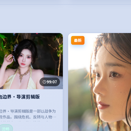
最新
99:07
启边界·导演剪辑版
边界·导演剪辑版是一部以战争为
视作品，围绕危机、反转与人物成
整体节奏紧凑，值得推荐观看。
流畅