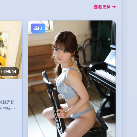
查看更多 →
热门
99:44
惊悚为核
人物成长
看。