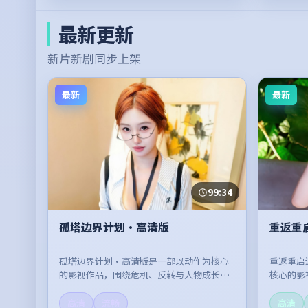
最新更新
新片新剧同步上架
最新
最新
99:34
孤塔边界计划·高清版
重返重
孤塔边界计划·高清版是一部以动作为核心
重返重启
的影视作品，围绕危机、反转与人物成长展
核心的影
开，整体节奏紧凑，值得推荐观看。
长展开，
高清
流畅
高清