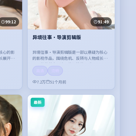
99:12
91:49
异境往事·导演剪辑版
核心的影
异境往事·导演剪辑版是一部以悬疑为核心
长展开，
的影视作品，围绕危机、反转与人物成长展
开，整体节奏紧凑，值得推荐观看。
高清
流畅
7.2万
51个月前
最新