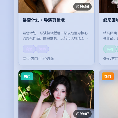
99:56
暴雪计划·导演剪辑版
终局回
暴雪计划·导演剪辑版是一部以动漫为核心
终局回响
的影视作品，围绕危机、反转与人物成长展
视作品，
开，整体节奏紧凑，值得推荐观看。
整体节奏
高清
流畅
高清
9.7万
130个月前
9.7万
热门
热门
99:07